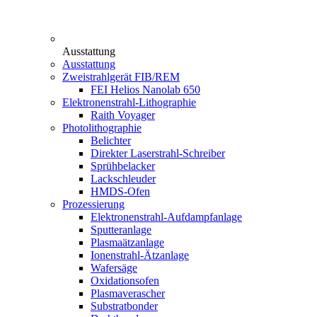
Ausstattung
Ausstattung
Zweistrahlgerät FIB/REM
FEI Helios Nanolab 650
Elektronenstrahl-Lithographie
Raith Voyager
Photolithographie
Belichter
Direkter Laserstrahl-Schreiber
Sprühbelacker
Lackschleuder
HMDS-Ofen
Prozessierung
Elektronenstrahl-Aufdampfanlage
Sputteranlage
Plasmaätzanlage
Ionenstrahl-Ätzanlage
Wafersäge
Oxidationsofen
Plasmaverascher
Substratbonder