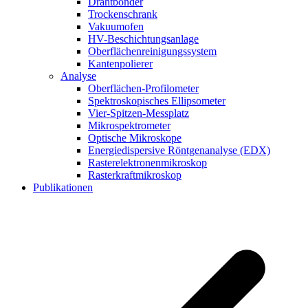
Drahtbonder
Trockenschrank
Vakuumofen
HV-Beschichtungsanlage
Oberflächenreinigungssystem
Kantenpolierer
Analyse
Oberflächen-Profilometer
Spektroskopisches Ellipsometer
Vier-Spitzen-Messplatz
Mikrospektrometer
Optische Mikroskope
Energiedispersive Röntgenanalyse (EDX)
Rasterelektronenmikroskop
Rasterkraftmikroskop
Publikationen