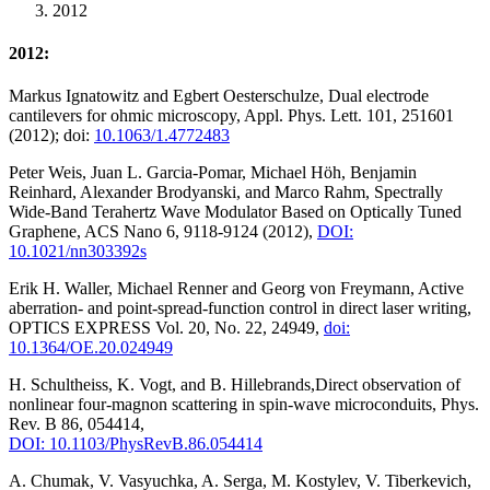
2012
2012:
Markus Ignatowitz and Egbert Oesterschulze, Dual electrode
cantilevers for ohmic microscopy, Appl. Phys. Lett. 101, 251601
(2012); doi:
10.1063/1.4772483
Peter Weis, Juan L. Garcia-Pomar, Michael Höh, Benjamin
Reinhard, Alexander Brodyanski, and Marco Rahm, Spectrally
Wide-Band Terahertz Wave Modulator Based on Optically Tuned
Graphene, ACS Nano 6, 9118-9124 (2012),
DOI:
10.1021/nn303392s
Erik H. Waller, Michael Renner and Georg von Freymann, Active
aberration- and point-spread-function control in direct laser writing,
OPTICS EXPRESS Vol. 20, No. 22, 24949,
doi:
10.1364/OE.20.024949
H. Schultheiss, K. Vogt, and B. Hillebrands,Direct observation of
nonlinear four-magnon scattering in spin-wave microconduits, Phys.
Rev. B 86, 054414,
DOI: 10.1103/PhysRevB.86.054414
A. Chumak, V. Vasyuchka, A. Serga, M. Kostylev, V. Tiberkevich,