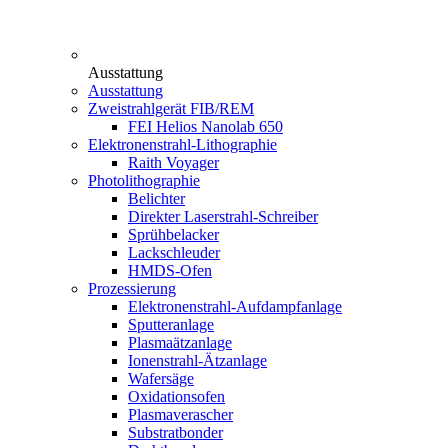
Ausstattung
Ausstattung
Zweistrahlgerät FIB/REM
FEI Helios Nanolab 650
Elektronenstrahl-Lithographie
Raith Voyager
Photolithographie
Belichter
Direkter Laserstrahl-Schreiber
Sprühbelacker
Lackschleuder
HMDS-Ofen
Prozessierung
Elektronenstrahl-Aufdampfanlage
Sputteranlage
Plasmaätzanlage
Ionenstrahl-Ätzanlage
Wafersäge
Oxidationsofen
Plasmaverascher
Substratbonder