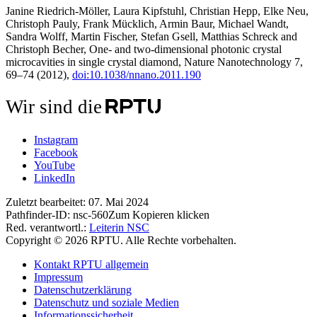
Janine Riedrich-Möller, Laura Kipfstuhl, Christian Hepp, Elke Neu,
Christoph Pauly, Frank Mücklich, Armin Baur, Michael Wandt,
Sandra Wolff, Martin Fischer, Stefan Gsell, Matthias Schreck and
Christoph Becher, One- and two-dimensional photonic crystal
microcavities in single crystal diamond, Nature Nanotechnology 7,
69–74 (2012),
doi
:10.1038/nnano.2011.190
Wir sind die
Instagram
Facebook
YouTube
LinkedIn
Zuletzt bearbeitet:
07. Mai 2024
Pathfinder-ID:
nsc-560
Zum Kopieren klicken
Red. verantwortl.:
Leiterin NSC
Copyright © 2026 RPTU. Alle Rechte vorbehalten.
Kontakt RPTU allgemein
Impressum
Datenschutzerklärung
Datenschutz und soziale Medien
Informationssicherheit