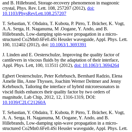
and B. Hillebrand, Storage-recovery phenomenon in magnonic
crystal, Phys. Rev. Lett. 108, 257207 (2012),
doi:
10.1103/PhysRevLett.108.257207
T. Sebastian, Y. Ohdaira, T. Kubota, P. Pirro, T. Brächer, K. Vogt,
A.A. Serga, H. Naganuma, M .Oogane, Y. Ando, and B.
Hillebrands, Low-damping spin-wave propagation in a micro-
structured Co2Mn0.6Fe0.4Si Heusler waveguide, Appl. Phys. Lett.
100, 112402 (2012), doi:
10.1063/1.3693391
J. Linden and E. Oesterschulze, Improving the quality factor of
cantilevers in viscous fluids by the adaptation of their interface,
Appl. Phys. Lett, 100, 113511 (2012),
doi: 10.1063/1.3694264
Egbert Oesterschulze, Peter Kehrbusch, Bernhard Radzio, Elena
Amelie Ilin, Anne Thyssen, Joachim Werner Deitmer and Jenny
Kehrbusch, Tailoring the interface of hybrid microresonators in
viscid fluids enhances their quality factor by two orders of
magnitude, Lab Chip, 2012, 12, 1316-1319, DOI:
10.1039/C2LC21260A
T. Sebastian, Y. Ohdaira, T. Kubota, P. Pirro, T. Brächer, K. Vogt,
A. A. Serga, H. Naganuma, M. Oogane, Y. Ando, and B.
Hillebrands, Low-damping spin-wave propagation in a micro-
structured Co2Mn0.6Fe0.4Si Heusler waveguide, Appl. Phys. Lett.