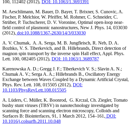
100, 112402 (2012),
DOI: 10.1063/1.3693391
M. Aeschlimann, M. Bauer, D. Bayer, T. Brixner, S. Cunovic, A.
Fischer, P. Melchior, W. Pfeiffer, M. Rohmer, C. Schneider, C.
Strüber, P. Tuchscherer, D. V. Voronine, Optimal open-loop near-
field control of plasmonic nanostructures, New J. Phys. 14, 033030
(2012),
doi:10.1088/1367-2630/14/3/033030
A. V. Chumak, A. A. Serga, M. B. Jungfleisch, R. Neb, D. A.
Bozhko, V. S. Tiberkevich, and B. Hillebrands, Direct detection of
magnon spin transport by the inverse spin Hall effect, Appl. Phys.
Lett. 100, 082405 (2012),
DOI: 10.1063/1.3689787
Karenowska A. D.; Gregg J. F.; Tiberkevich V. S.; Slavin A. N.;
Chumak A. V.; Serga A. A.; Hillebrands B., Oscillatory Energy
Exchange between Waves Coupled by a Dynamic Artificial Crystal,
Phys. Rev. Lett. 108, 015505 (2012),
DOI:
10.1103/PhysRevLett.108.015505
A. Lüders, C. Müller, K. Boonrod, G. Krczal, Ch. Ziegler, Tomato
bushy stunt viruses (TBSV) in nanotechnology investigated by
scanning force and scanning electron microscopy, Colloids and
Surfaces B: Biointerfaces, 91, 1 March 2012, 154–161,
DOI:
10.1016/j.colsurfb.2011.10.048