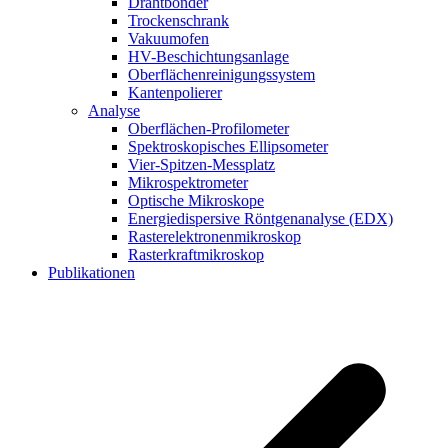
Drahtbonder
Trockenschrank
Vakuumofen
HV-Beschichtungsanlage
Oberflächenreinigungssystem
Kantenpolierer
Analyse
Oberflächen-Profilometer
Spektroskopisches Ellipsometer
Vier-Spitzen-Messplatz
Mikrospektrometer
Optische Mikroskope
Energiedispersive Röntgenanalyse (EDX)
Rasterelektronenmikroskop
Rasterkraftmikroskop
Publikationen